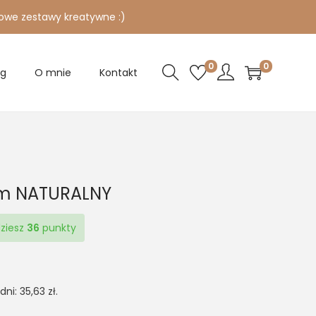
owe zestawy kreatywne :)
0
0
og
O mnie
Kontakt
mm NATURALNY
dziesz
36
punkty
 dni:
35,63
zł
.