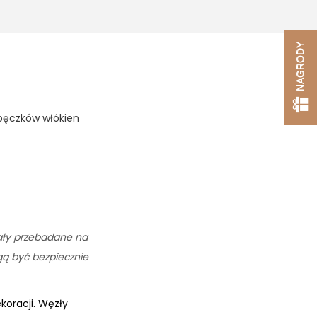
NAGRODY
pęczków włókien
tały przebadane na
ogą być bezpiecznie
oracji. Węzły