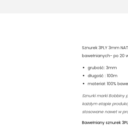
Sznurek 3PLY 3mm NATU
bawełnianych- po 20 w
grubość: 3mm
długość : 100m
materiał: 100% baw
Sznurki marki Bobbiny p
każdym etapie produkcji
stosowane nawet w prod
Bawełniany sznurek 3P