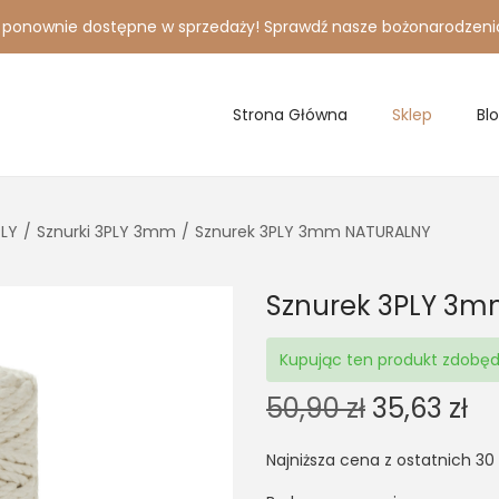
i ponownie dostępne w sprzedaży! Sprawdź nasze bożonarodzeni
Strona Główna
Sklep
Bl
PLY
/
Sznurki 3PLY 3mm
/
Sznurek 3PLY 3mm NATURALNY
Sznurek 3PLY 3
Kupując ten produkt zdobę
O
C
50,90
zł
35,63
zł
r
u
Najniższa cena z ostatnich 30
i
r