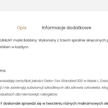
,
3
9
0
z
ł
z
.
Opis
Informacje dodatkowe
ł
.
RALNY marki Bobbiny. Wykonany z trzech spiralnie skręconych 
łókien w każdym.
ełna
osiadają certyfikat jakości Oeko-Tex Standard 100 w klasie I. Zos
 i nie zawierają substancji szkodliwych dla zdrowia człowieka. M
uktach dla niemowląt i alergików.
LY doskonale sprawdzi się w tworzeniu różnych makramowych dek