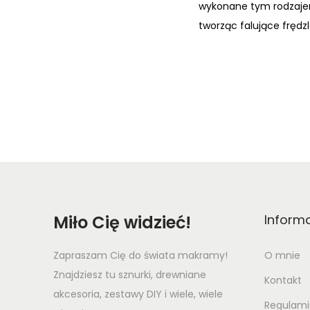
wykonane tym rodzajem
tworząc falujące frędz
Miło Cię widzieć!
Inform
Zapraszam Cię do świata makramy!
O mnie
Znajdziesz tu sznurki, drewniane
Kontakt
akcesoria, zestawy DIY i wiele, wiele
Regulami