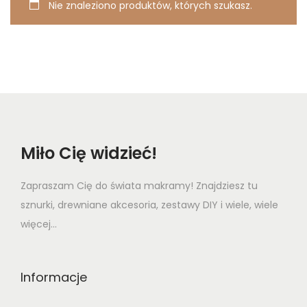
Nie znaleziono produktów, których szukasz.
t
t
i
o
n
Miło Cię widzieć!
Zapraszam Cię do świata makramy! Znajdziesz tu
sznurki, drewniane akcesoria, zestawy DIY i wiele, wiele
więcej...
Informacje