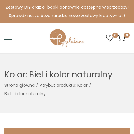
Zestawy DIY oraz e-booki ponownie dostępne w sprzedaży!
Sprawdź nasze bożonarodzeniowe zestawy kreatywne :)
0
0
S
S
k
k
i
i
p
p
Kolor:
Biel i kolor naturalny
t
t
o
o
Strona główna
/
Atrybut produktu: Kolor
/
n
c
Biel i kolor naturalny
a
o
v
n
i
t
g
e
a
n