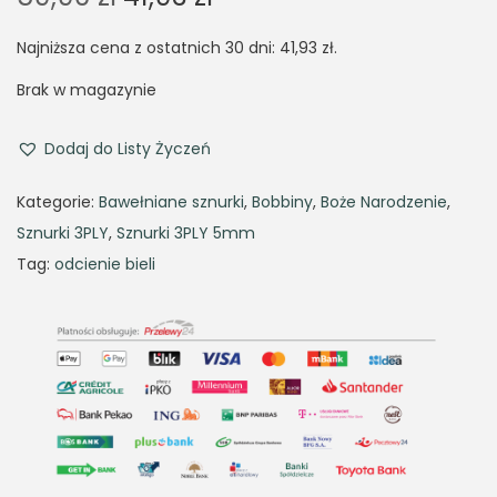
r
u
Najniższa cena z ostatnich 30 dni:
41,93
zł
.
i
r
g
r
Brak w magazynie
i
e
n
n
Dodaj do Listy Życzeń
a
t
Kategorie:
Bawełniane sznurki
,
Bobbiny
,
Boże Narodzenie
,
l
p
Sznurki 3PLY
,
Sznurki 3PLY 5mm
p
r
Tag:
odcienie bieli
r
i
i
c
c
e
e
i
w
s
a
:
s
4
:
1