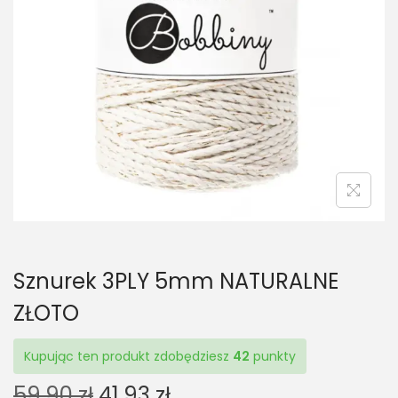
t
t
i
o
n
Sznurek 3PLY 5mm NATURALNE
ZŁOTO
Kupując ten produkt zdobędziesz
42
punkty
O
C
59,90
zł
41,93
zł