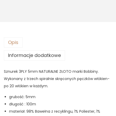
5
,
9
9
,
3
9
0
z
ł
Opis
z
.
Informacje dodatkowe
ł
.
Sznurek 3PLY 5mm NATURALNE ZŁOTO marki Bobbiny.
Wykonany z trzech spiralnie skręconych pęczków włókien-
po 20 włókien w każdym.
grubość: 5mm
długość : 100m
materiał: 98% Bawełna z recyklingu, 1% Poliester, 1%