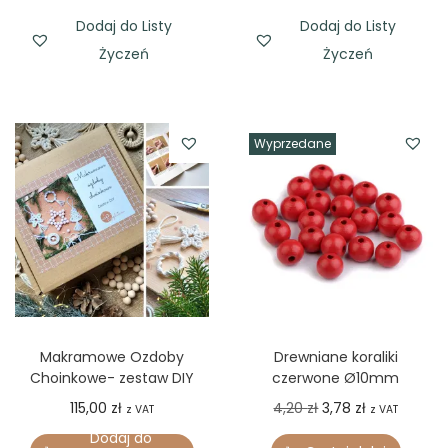
Dodaj do Listy
Dodaj do Listy
Życzeń
Życzeń
Wyprzedane
Makramowe Ozdoby
Drewniane koraliki
Choinkowe- zestaw DIY
czerwone Ø10mm
O
C
115,00
zł
4,20
zł
3,78
zł
z VAT
z VAT
r
u
Dodaj do