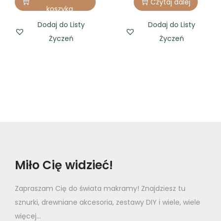
Czytaj dalej
i
r
koszyka
g
r
Dodaj do Listy
Dodaj do Listy
i
e
Życzeń
Życzeń
n
n
a
t
l
p
p
r
r
i
i
c
c
e
e
i
w
s
Miło Cię widzieć!
a
:
s
3
Zapraszam Cię do świata makramy! Znajdziesz tu
:
,
sznurki, drewniane akcesoria, zestawy DIY i wiele, wiele
4
7
więcej...