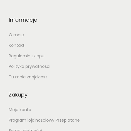
,
8
2
Informacje
0
z
ł
O mnie
z
.
Kontakt
ł
.
Regulamin sklepu
Polityka prywatności
Tu mnie znajdziesz
Zakupy
Moje konto
Program lojalnościowy Przeplatane
Formy płatności