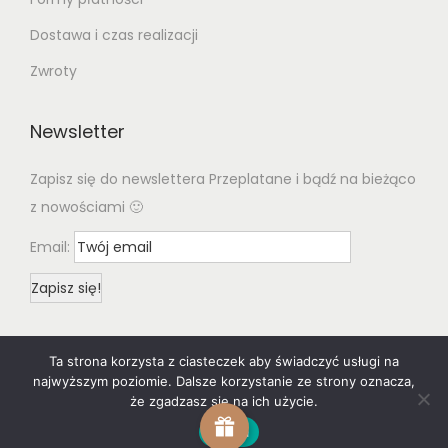
Dostawa i czas realizacji
Zwroty
Newsletter
Zapisz się do newslettera Przeplatane i bądź na bieżąco
z nowościami 🙂
Email:
Ta strona korzysta z ciasteczek aby świadczyć usługi na
najwyższym poziomie. Dalsze korzystanie ze strony oznacza,
że zgadzasz się na ich użycie.
© 2020 Woostify
Privacy Policy
All rights reserved. Designed
Zgoda
& developed by woostify