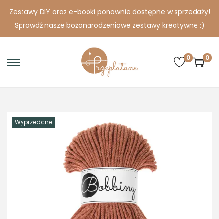
Zestawy DIY oraz e-booki ponownie dostępne w sprzedaży!
Sprawdź nasze bożonarodzeniowe zestawy kreatywne :)
0
0
S
S
k
k
i
i
p
p
Wyprzedane
t
t
o
o
n
c
a
o
v
n
i
t
g
e
a
n