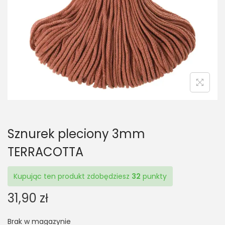
t
t
i
o
n
Sznurek pleciony 3mm
TERRACOTTA
Kupując ten produkt zdobędziesz
32
punkty
31,90
zł
Brak w magazynie