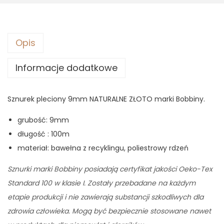
9
9
,
1
9
0
z
Opis
ł
Informacje dodatkowe
z
.
ł
.
Sznurek pleciony 9mm NATURALNE ZŁOTO marki Bobbiny.
grubość: 9mm
długość : 100m
materiał: bawełna z recyklingu, poliestrowy rdzeń
Sznurki marki Bobbiny posiadają certyfikat jakości Oeko-Tex
Standard 100 w klasie I. Zostały przebadane na każdym
etapie produkcji i nie zawierają substancji szkodliwych dla
zdrowia człowieka. Mogą być bezpiecznie stosowane nawet