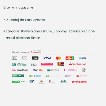
i
r
g
r
Brak w magazynie
i
e
n
n
Dodaj do Listy Życzeń
a
t
Kategorie:
Bawełniane sznurki
,
Bobbiny
,
Sznurki plecione
,
l
p
Sznurki plecione 9mm
p
r
r
i
i
c
c
e
e
i
w
s
a
:
s
6
:
2
6
,