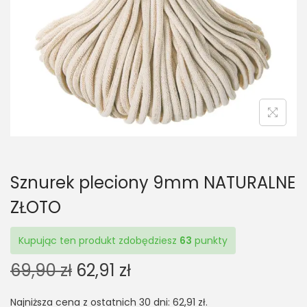
t
t
i
o
n
Sznurek pleciony 9mm NATURALNE
ZŁOTO
Kupując ten produkt zdobędziesz
63
punkty
O
C
69,90
zł
62,91
zł
r
u
Najniższa cena z ostatnich 30 dni:
62,91
zł
.