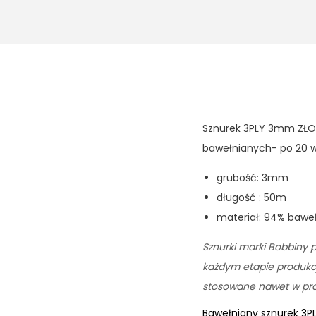
Sznurek 3PLY 3mm ZŁOT
bawełnianych- po 20 w
grubość: 3mm
długość : 50m
materiał: 94% baweł
Sznurki marki Bobbiny p
każdym etapie produkcji
stosowane nawet w prod
Bawełniany sznurek 3P