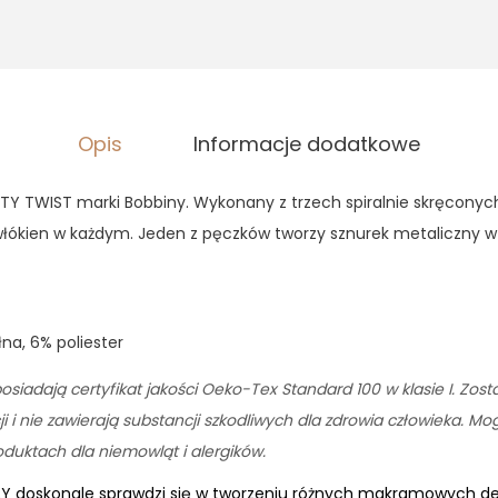
,
3
9
0
z
ł
z
.
Opis
Informacje dodatkowe
ł
.
Y TWIST marki Bobbiny. Wykonany z trzech spiralnie skręconyc
łókien w każdym. Jeden z pęczków tworzy sznurek metaliczny w 
na, 6% poliester
osiadają certyfikat jakości Oeko-Tex Standard 100 w klasie I. Zos
 i nie zawierają substancji szkodliwych dla zdrowia człowieka. M
uktach dla niemowląt i alergików.
LY doskonale sprawdzi się w tworzeniu różnych makramowych dek