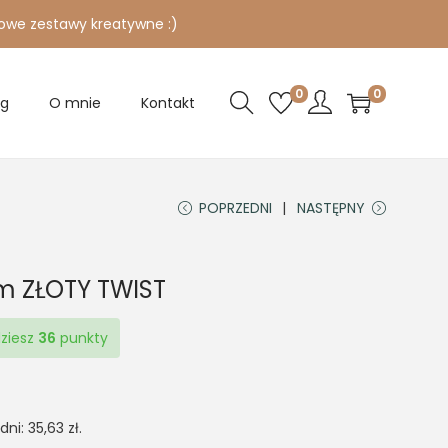
owe zestawy kreatywne :)
0
0
og
O mnie
Kontakt
POPRZEDNI
NASTĘPNY
m ZŁOTY TWIST
dziesz
36
punkty
 dni:
35,63
zł
.