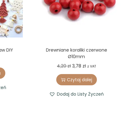
aw DIY
Drewniane koraliki czerwone
Ø10mm
O
C
4,20
zł
3,78
zł
z VAT
a
r
u
Czytaj dalej
i
r
zeń
g
r
Dodaj do Listy Życzeń
i
e
n
n
a
t
l
p
p
r