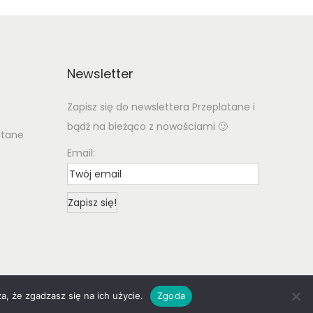
r
i
i
c
c
e
e
i
Newsletter
w
s
Zapisz się do newslettera Przeplatane i
a
:
bądź na bieżąco z nowościami 🙂
s
3
atane
:
,
Email:
4
7
,
8
2
0
z
ł
z
.
ł
a, że zgadzasz się na ich użycie.
Zgoda
by woostify
.