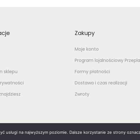
acje
Zakupy
Moje konto
Program lojalnościowy Przepl
n sklepu
Formy płatności
prywatności
Dostawa i czas realizacji
najdziesz
Zwroty
zyć usługi na najwyższym poziomie. Dalsze korzystanie ze strony oznacz
oostify
Privacy Policy
All rights reserved. Designed & developed 