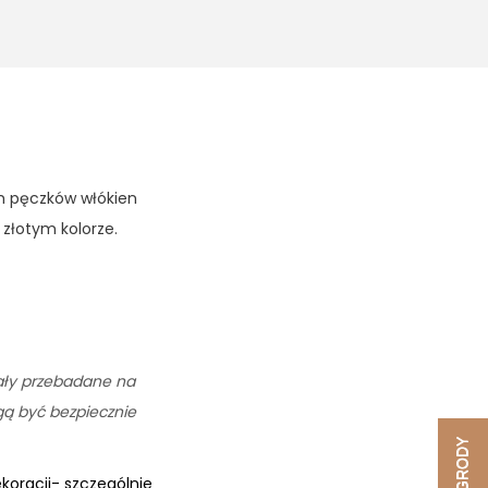
h pęczków włókien
złotym kolorze.
tały przebadane na
ogą być bezpiecznie
NAGRODY
oracji- szczególnie