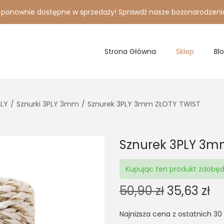
i ponownie dostępne w sprzedaży! Sprawdź nasze bożonarodzeni
Strona Główna
Sklep
Bl
PLY
/
Sznurki 3PLY 3mm
/
Sznurek 3PLY 3mm ZŁOTY TWIST
Sznurek 3PLY 3m
Kupując ten produkt zdobę
O
C
50,90
zł
35,63
zł
r
u
Najniższa cena z ostatnich 30
i
r