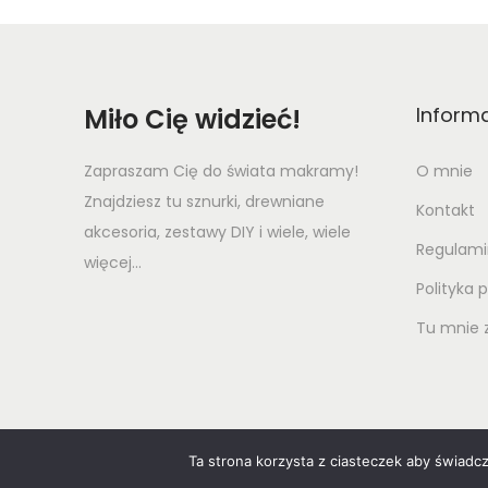
Miło Cię widzieć!
Inform
Zapraszam Cię do świata makramy!
O mnie
Znajdziesz tu sznurki, drewniane
Kontakt
akcesoria, zestawy DIY i wiele, wiele
Regulami
więcej...
Polityka 
Tu mnie z
Ta strona korzysta z ciasteczek aby świadc
© 2020 W