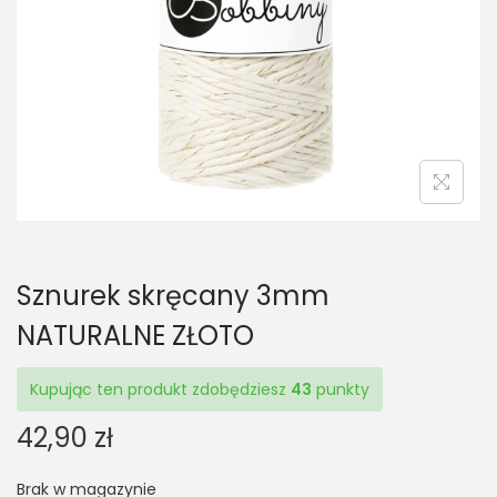
t
t
i
o
n
Sznurek skręcany 3mm
NATURALNE ZŁOTO
Kupując ten produkt zdobędziesz
43
punkty
42,90
zł
Brak w magazynie