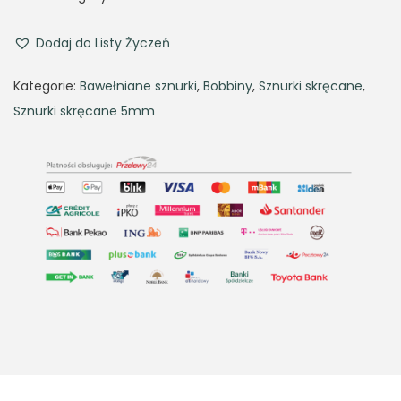
i
e
n
n
Dodaj do Listy Życzeń
a
t
Kategorie:
Bawełniane sznurki
,
Bobbiny
,
Sznurki skręcane
,
l
p
Sznurki skręcane 5mm
p
r
r
i
i
c
c
e
e
i
w
s
a
:
s
4
:
2
4
,
9
4
,
2