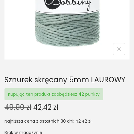
t
t
i
o
n
Sznurek skręcany 5mm LAUROWY
Kupując ten produkt zdobędziesz
42
punkty
O
C
49,90
zł
42,42
zł
r
u
Najniższa cena z ostatnich 30 dni:
42,42
zł
.
i
r
g
r
Brak w magazynie