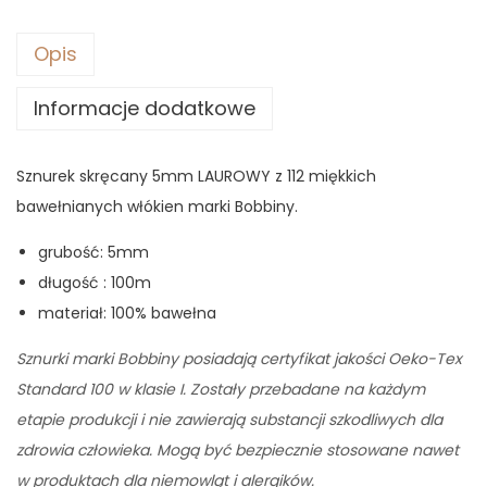
9
0
z
Opis
ł
Informacje dodatkowe
z
.
ł
.
Sznurek skręcany 5mm LAUROWY z 112 miękkich
bawełnianych włókien marki Bobbiny.
grubość: 5mm
długość : 100m
materiał: 100% bawełna
Sznurki marki Bobbiny posiadają certyfikat jakości Oeko-Tex
Standard 100 w klasie I. Zostały przebadane na każdym
etapie produkcji i nie zawierają substancji szkodliwych dla
zdrowia człowieka. Mogą być bezpiecznie stosowane nawet
w produktach dla niemowląt i alergików.