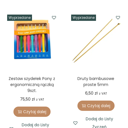
Wyprzedane
Wyprzedane
Zestaw szydełek Pony z
Druty bambusowe
ergonomiczną rączką
proste 5mm
9szt.
6,50
zł
z VAT
75,50
zł
z VAT
Czytaj dalej
Czytaj dalej
Dodaj do Listy
Dodaj do Listy
Życzeń