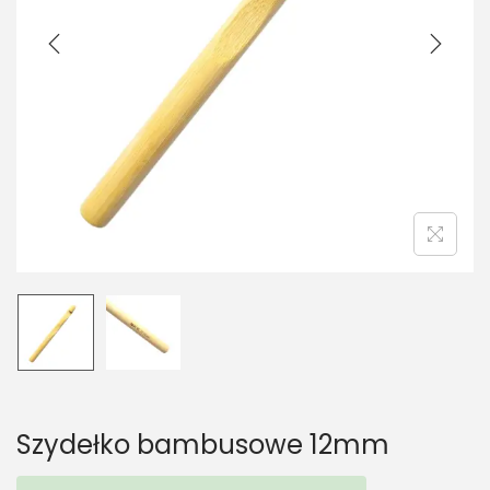
t
t
i
o
n
Szydełko bambusowe 12mm