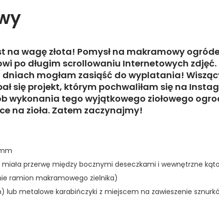
owy
est na wagę złota! Pomysł na makramowy ogróde
i po długim scrollowaniu Internetowych zdjęć.
ku dniach mogłam zasiąść do wyplatania! Wiszą
ł się projekt, którym pochwaliłam się na Insta
sób wykonania tego wyjątkowego ziołowego ogro
sce na zioła. Zatem zaczynajmy!
 5mm
 miała przerwę między bocznymi deseczkami i wewnętrzne kąt
ie ramion makramowego zielnika)
) lub metalowe karabińczyki z miejscem na zawieszenie sznurk