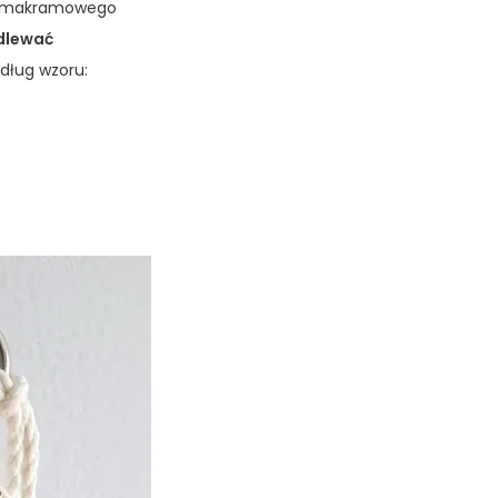
ry makramowego
odlewać
dług wzoru: