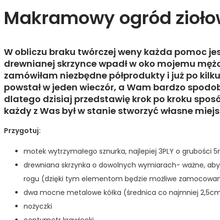
Makramowy ogród zioł
W obliczu braku twórczej weny każda pomoc j
drewnianej skrzynce wpadł w oko mojemu mężow
zamówiłam niezbędne półprodukty i już po kil
powstał w jeden wieczór, a Wam bardzo spodoba
dlatego dzisiaj przedstawię krok po kroku spo
każdy z Was był w stanie stworzyć własne miej
Przygotuj:
motek wytrzymałego sznurka, najlepiej 3PLY o grubości
drewniana skrzynka o dowolnych wymiarach- ważne, aby
rogu (dzięki tym elementom będzie możliwe zamocowan
dwa mocne metalowe kółka (średnica co najmniej 2,5cm
nożyczki
centymetr krawiecki