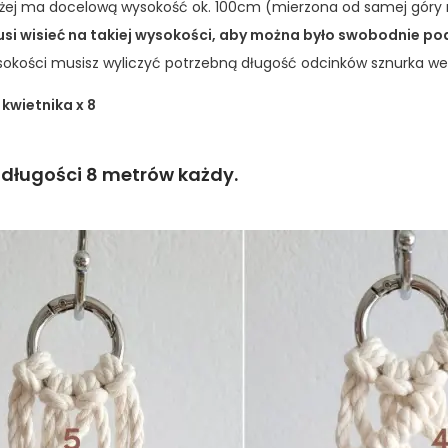
niżej ma docelową wysokość ok. 100cm (mierzona od samej gó
si wisieć na takiej wysokości, aby można było swobodnie p
ysokości musisz wyliczyć potrzebną długość odcinków sznurka we
wietnika x 8
 długości 8 metrów każdy.