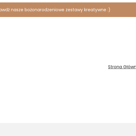
rawdź nasze bożonarodzeniowe zestawy kreatywne :)
Strona Głów