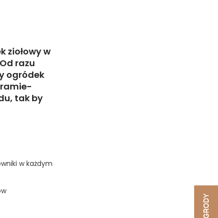
k ziołowy w
 Od razu
cy ogródek
gramie-
du, tak by
owniki w każdym
ów
NAGRODY