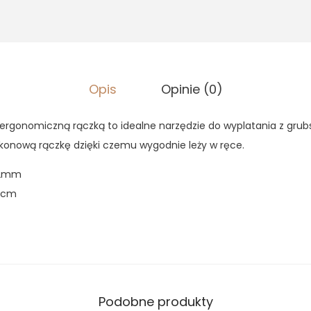
,
8
N
2
Y
0
z
1
ł
2
z
.
Opis
Opinie (0)
m
ł
m
.
ergonomiczną rączką to idealne narzędzie do wyplatania z grub
z
likonową rączkę dzięki czemu wygodnie leży w ręce.
e
r
12mm
g
17cm
o
n
o
m
i
Podobne produkty
c