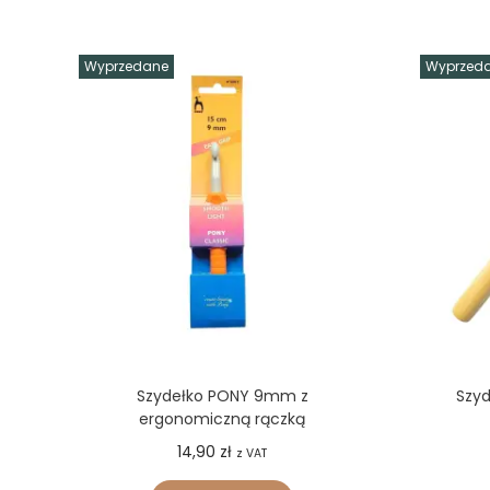
Wyprzedane
Wyprzed
Szydełko PONY 9mm z
Szy
ergonomiczną rączką
14,90
zł
z VAT