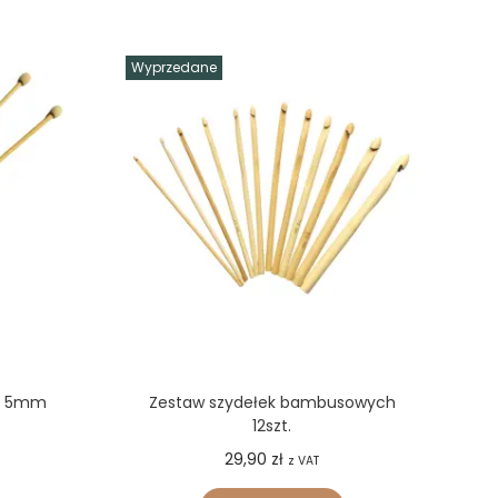
Wyprzedane
e 5mm
Zestaw szydełek bambusowych
12szt.
29,90
zł
z VAT