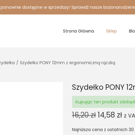
i ponownie dostępne w sprzedaży! Sprawdź nasze bożonarodzeni
Strona Główna
Sklep
Bl
szydełka
/
Szydełko PONY 12mm z ergonomiczną rączką
Szydełko PONY 1
Kupując ten produkt zdobę
O
C
16,20
zł
14,58
zł
z V
r
u
Najniższa cena z ostatnich 30
i
r