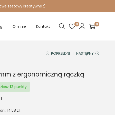
owe zestawy kreatywne :)
0
0
og
O mnie
Kontakt
POPRZEDNI
NASTĘPNY
2mm z ergonomiczną rączką
dziesz
12
punkty
AT
 dni:
14,58
zł
.