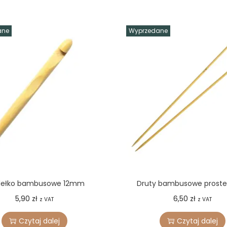
z
n
ane
Wyprzedane
ą
r
ą
c
z
k
ą
dełko bambusowe 12mm
Druty bambusowe prost
5,90
zł
6,50
zł
z VAT
z VAT
Czytaj dalej
Czytaj dalej